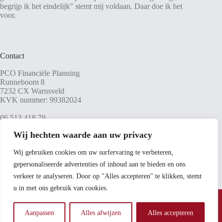
begrijp ik het eindelijk" stemt mij voldaan. Daar doe ik het
voor.
Contact
PCO Financiële Planning
Runneboom 8
7232 CX Warnsveld
KVK nummer: 99382024
06 513 418 79
jweijman@pco-advies.nl
Wij hechten waarde aan uw privacy
Wij gebruiken cookies om uw surfervaring te verbeteren,
gepersonaliseerde advertenties of inhoud aan te bieden en ons
Social Media
verkeer te analyseren. Door op "Alles accepteren" te klikken, stemt
LinkedIn
u in met ons gebruik van cookies.
©
2026 PCO Financiële planning - Ontwikkeld door
Best4u
Media
Aanpassen
Alles afwijzen
Alles accepteren
Privacyverklaring
-
Sitemap