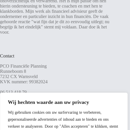
onoverzichtelijk en verwarrend. Het is mijn passie om hen
hierin ondersteuning te bieden, te coachen en met hen te
klankborden. Mijn werk als financieel advisieur geeft de
ondernemer en particulier inzicht in hun financiën. De vaak
gehoorde reactie "wat fijn dat je dit zo eenvoudig uitlegt; nu
begrijp ik het eindelijk" stemt mij voldaan. Daar doe ik het
voor.
Contact
PCO Financiële Planning
Runneboom 8
7232 CX Warnsveld
KVK nummer: 99382024
06 513 418 79
jweijman@pco-advies.nl
Wij hechten waarde aan uw privacy
Wij gebruiken cookies om uw surfervaring te verbeteren,
gepersonaliseerde advertenties of inhoud aan te bieden en ons
Social Media
verkeer te analyseren. Door op "Alles accepteren" te klikken, stemt