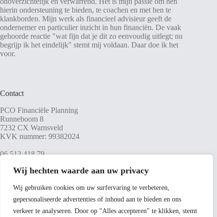
onoverzichtelijk en verwarrend. Het is mijn passie om hen
hierin ondersteuning te bieden, te coachen en met hen te
klankborden. Mijn werk als financieel advisieur geeft de
ondernemer en particulier inzicht in hun financiën. De vaak
gehoorde reactie "wat fijn dat je dit zo eenvoudig uitlegt; nu
begrijp ik het eindelijk" stemt mij voldaan. Daar doe ik het
voor.
Contact
PCO Financiële Planning
Runneboom 8
7232 CX Warnsveld
KVK nummer: 99382024
06 513 418 79
jweijman@pco-advies.nl
Wij hechten waarde aan uw privacy
Wij gebruiken cookies om uw surfervaring te verbeteren,
gepersonaliseerde advertenties of inhoud aan te bieden en ons
Social Media
verkeer te analyseren. Door op "Alles accepteren" te klikken, stemt