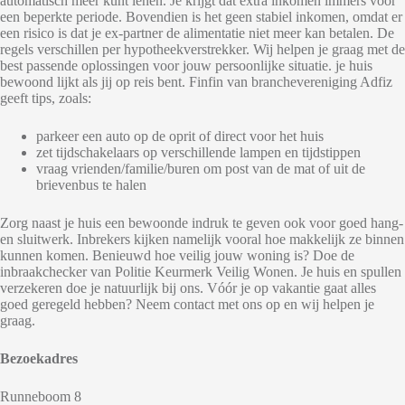
automatisch meer kunt lenen. Je krijgt dat extra inkomen immers voor
een beperkte periode. Bovendien is het geen stabiel inkomen, omdat er
een risico is dat je ex-partner de alimentatie niet meer kan betalen. De
regels verschillen per hypotheekverstrekker. Wij helpen je graag met de
best passende oplossingen voor jouw persoonlijke situatie. je huis
bewoond lijkt als jij op reis bent. Finfin van branchevereniging Adfiz
geeft tips, zoals:
parkeer een auto op de oprit of direct voor het huis
zet tijdschakelaars op verschillende lampen en tijdstippen
vraag vrienden/familie/buren om post van de mat of uit de
brievenbus te halen
Zorg naast je huis een bewoonde indruk te geven ook voor goed hang-
en sluitwerk. Inbrekers kijken namelijk vooral hoe makkelijk ze binnen
kunnen komen. Benieuwd hoe veilig jouw woning is? Doe de
inbraakchecker van Politie Keurmerk Veilig Wonen. Je huis en spullen
verzekeren doe je natuurlijk bij ons. Vóór je op vakantie gaat alles
goed geregeld hebben? Neem contact met ons op en wij helpen je
graag.
Bezoekadres
Runneboom 8