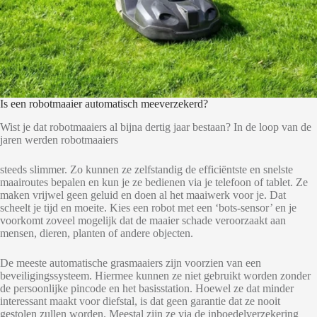
Is een robotmaaier automatisch meeverzekerd?
Wist je dat robotmaaiers al bijna dertig jaar bestaan? In de loop van de
jaren werden robotmaaiers
steeds slimmer. Zo kunnen ze zelfstandig de efficiëntste en snelste
maairoutes bepalen en kun je ze bedienen via je telefoon of tablet. Ze
maken vrijwel geen geluid en doen al het maaiwerk voor je. Dat
scheelt je tijd en moeite. Kies een robot met een ‘bots-sensor’ en je
voorkomt zoveel mogelijk dat de maaier schade veroorzaakt aan
mensen, dieren, planten of andere objecten.
De meeste automatische grasmaaiers zijn voorzien van een
beveiligingssysteem. Hiermee kunnen ze niet gebruikt worden zonder
de persoonlijke pincode en het basisstation. Hoewel ze dat minder
interessant maakt voor diefstal, is dat geen garantie dat ze nooit
gestolen zullen worden. Meestal zijn ze via de inboedelverzekering